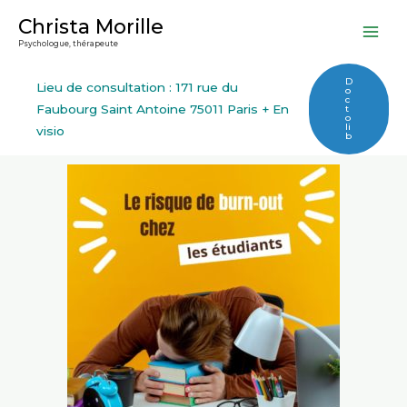
Aller
Christa Morille
au
Psychologue, thérapeute
contenu
D
Lieu de consultation : 171 rue du
o
c
Faubourg Saint Antoine 75011 Paris + En
t
o
li
visio
b