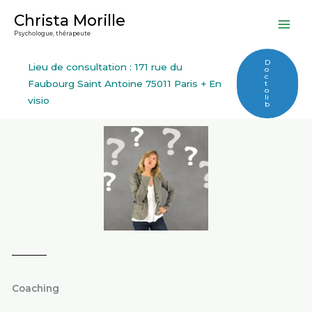
Aller
Christa Morille
au
Psychologue, thérapeute
contenu
D
Lieu de consultation : 171 rue du
o
c
Faubourg Saint Antoine 75011 Paris + En
t
o
li
visio
b
Coaching