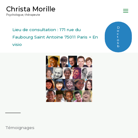
Aller
Christa Morille
au
Psychologue, thérapeute
contenu
D
Lieu de consultation : 171 rue du
o
c
Faubourg Saint Antoine 75011 Paris + En
t
o
li
visio
b
Témoignages