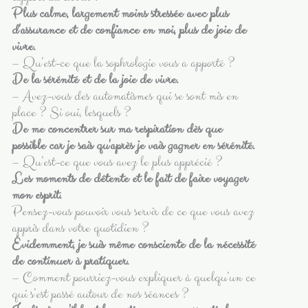
Plus calme, largement moins stressée avec plus
d'assurance et de confiance en moi, plus de joie de
vivre.
– Qu’est-ce que la sophrologie vous a apporté ?
De la sérénité et de la joie de vivre.
– Avez-vous des automatismes qui se sont mis en
place ? Si oui, lesquels ?
De me concentrer sur ma respiration dès que
possible car je sais qu'après je vais gagner en sérénité.
– Qu’est-ce que vous avez le plus apprécié ?
Les moments de détente et le fait de faire voyager
mon esprit.
Pensez-vous pouvoir vous servir de ce que vous avez
appris dans votre quotidien ?
Évidemment, je suis même consciente de la nécessité
de continuer à pratiquer.
– Comment pourriez-vous expliquer à quelqu’un ce
qui s’est passé autour de nos séances ?