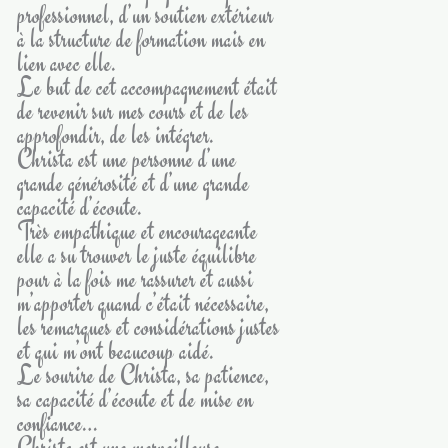
professionnel, d’un soutien extérieur
à la structure de formation mais en
lien avec elle.
Le but de cet accompagnement était
de revenir sur mes cours et de les
approfondir, de les intégrer.
Christa est une personne d’une
grande générosité et d’une grande
capacité d’écoute.
Très empathique et encourageante
elle a su trouver le juste équilibre
pour à la fois me rassurer et aussi
m’apporter quand c’était nécessaire,
les remarques et considérations justes
et qui m’ont beaucoup aidé.
Le sourire de Christa, sa patience,
sa capacité d’écoute et de mise en
confiance…
Christa est une merveilleuse