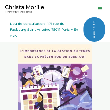
Aller
Christa Morille
au
Psychologue, thérapeute
contenu
D
Lieu de consultation : 171 rue du
o
c
Faubourg Saint Antoine 75011 Paris + En
t
o
li
visio
b