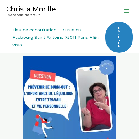
Aller
Christa Morille
au
Psychologue, thérapeute
contenu
D
Lieu de consultation : 171 rue du
o
c
Faubourg Saint Antoine 75011 Paris + En
t
o
li
visio
b